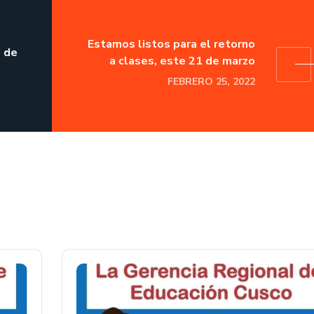
Estamos listos para el retorno
s de
a clases, este 21 de marzo
FEBRERO 25, 2022