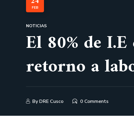
24
FEB
NOTICIAS
El 80% de I.E
retorno a lab
By
DRE Cusco
0 Comments