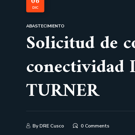
06
DIC
ABASTECIMIENTO
Solicitud de c
conectivida
TURNER
By
DRE Cusco
0 Comments