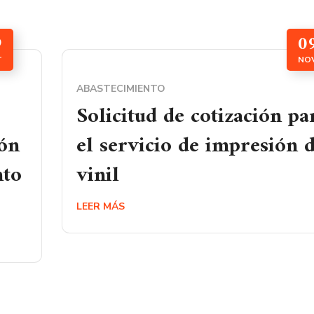
9
0
T
NO
ABASTECIMIENTO
Solicitud de cotización pa
ión
el servicio de impresión 
nto
vinil
LEER MÁS