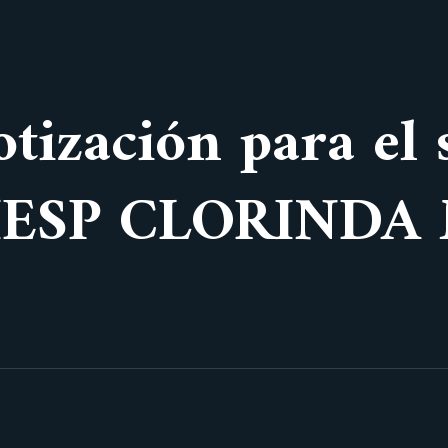
otización para el 
d IESP CLORIND