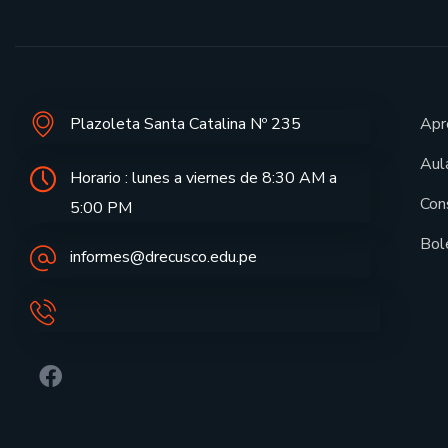
Plazoleta Santa Catalina Nº 235
Apr
Aula
Horario : lunes a viernes de 8:30 AM a
Con
5:00 PM
Bol
informes@drecusco.edu.pe