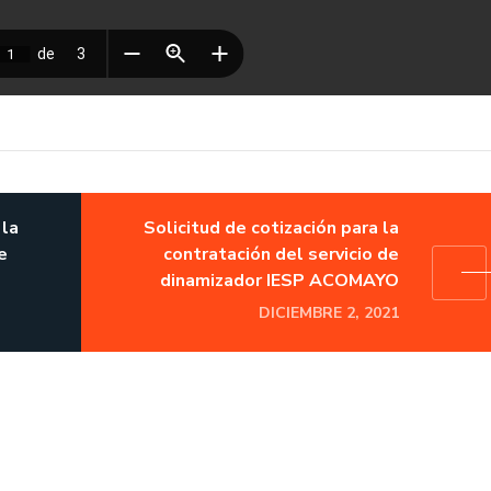
 la
Solicitud de cotización para la
e
contratación del servicio de
dinamizador IESP ACOMAYO
DICIEMBRE 2, 2021