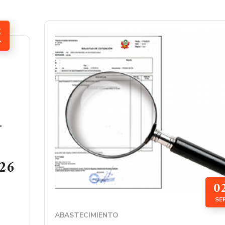
2
Y
–
026
0
SE
ABASTECIMIENTO