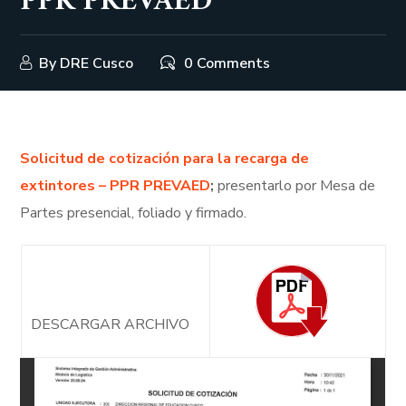
PPR PREVAED
By
DRE Cusco
0 Comments
Solicitud de cotización para la recarga de
extintores – PPR PREVAED
;
presentarlo por Mesa de
Partes presencial, foliado y firmado.
DESCARGAR ARCHIVO