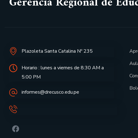
Gerencia Regional de Edu
Plazoleta Santa Catalina Nº 235
Apr
Aula
Horario : lunes a viernes de 8:30 AM a
Con
5:00 PM
Bol
informes@drecusco.edu.pe