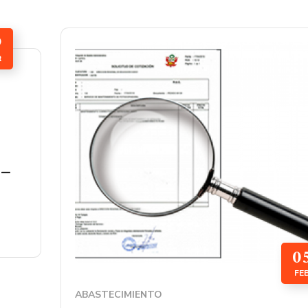
9
R
 –
0
FE
ABASTECIMIENTO