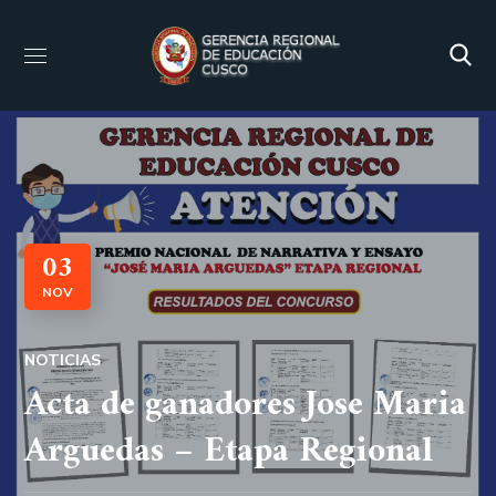
03
NOV
NOTICIAS
Acta de ganadores Jose Maria
Arguedas – Etapa Regional