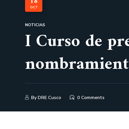
18
OCT
NOTICIAS
I Curso de pr
nombramiento
By
DRE Cusco
0 Comments