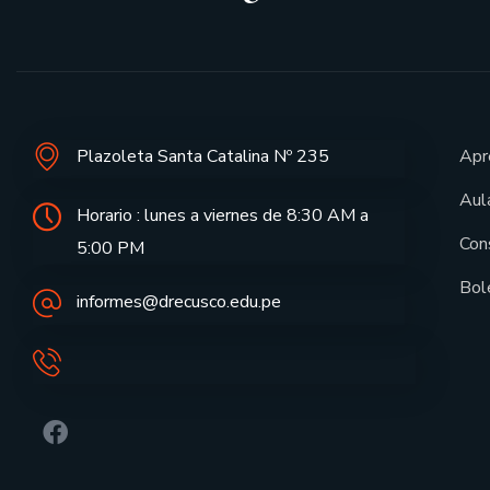
Plazoleta Santa Catalina Nº 235
Apr
Aula
Horario : lunes a viernes de 8:30 AM a
Con
5:00 PM
Bol
informes@drecusco.edu.pe