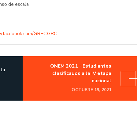
enso de escala
w.facebook.com/GREC.GRC
ONEM 2021 - Estudiantes
 la
clasificados a la IV etapa
nacional
OCTUBRE 19, 2021