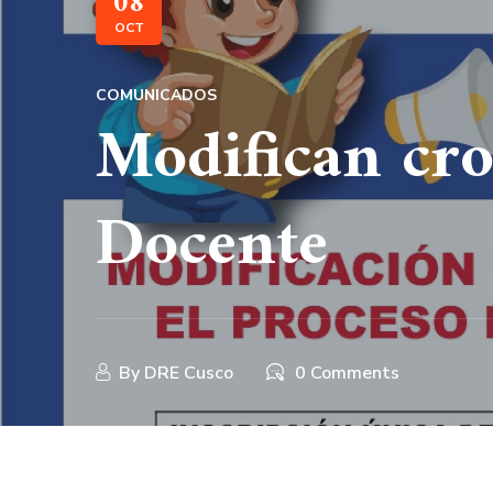
08
OCT
COMUNICADOS
Modifican cr
Docente
By
DRE Cusco
0 Comments