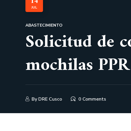
14
JUL
ABASTECIMIENTO
Solicitud de c
mochilas PP
By
DRE Cusco
0 Comments