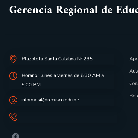
Gerencia Regional de Edu
Plazoleta Santa Catalina Nº 235
Apr
Aula
Horario : lunes a viernes de 8:30 AM a
Con
5:00 PM
Bol
informes@drecusco.edu.pe