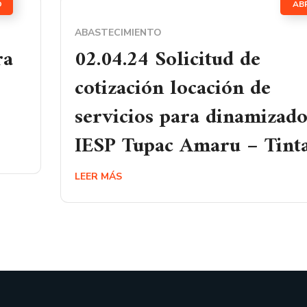
O
AB
ABASTECIMIENTO
ra
02.04.24 Solicitud de
cotización locación de
servicios para dinamizad
IESP Tupac Amaru – Tint
LEER MÁS