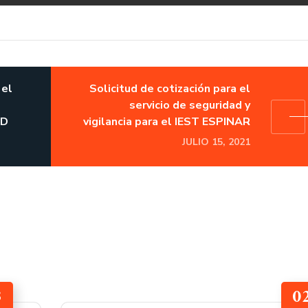
 el
Solicitud de cotización para el
servicio de seguridad y
ED
vigilancia para el IEST ESPINAR
JULIO 15, 2021
3
0