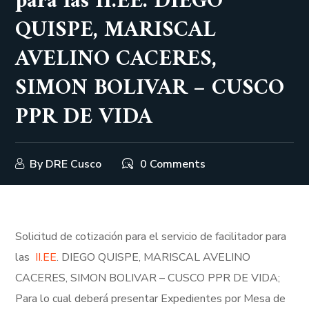
para las II.EE. DIEGO
QUISPE, MARISCAL
AVELINO CACERES,
SIMON BOLIVAR – CUSCO
PPR DE VIDA
By
DRE Cusco
0 Comments
Solicitud de cotización para el servicio de facilitador para
las
II.EE
. DIEGO QUISPE, MARISCAL AVELINO
CACERES, SIMON BOLIVAR – CUSCO PPR DE VIDA;
Para lo cual deberá presentar Expedientes por Mesa de