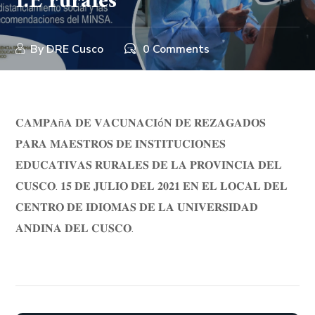
I.E rurales
By
DRE Cusco
0 Comments
𝐂𝐀𝐌𝐏𝐀ñ𝐀 𝐃𝐄 𝐕𝐀𝐂𝐔𝐍𝐀𝐂𝐈ó𝐍 𝐃𝐄 𝐑𝐄𝐙𝐀𝐆𝐀𝐃𝐎𝐒
𝐏𝐀𝐑𝐀 𝐌𝐀𝐄𝐒𝐓𝐑𝐎𝐒 𝐃𝐄 𝐈𝐍𝐒𝐓𝐈𝐓𝐔𝐂𝐈𝐎𝐍𝐄𝐒
𝐄𝐃𝐔𝐂𝐀𝐓𝐈𝐕𝐀𝐒 𝐑𝐔𝐑𝐀𝐋𝐄𝐒 𝐃𝐄 𝐋𝐀 𝐏𝐑𝐎𝐕𝐈𝐍𝐂𝐈𝐀 𝐃𝐄𝐋
𝐂𝐔𝐒𝐂𝐎. 𝟏𝟓 𝐃𝐄 𝐉𝐔𝐋𝐈𝐎 𝐃𝐄𝐋 𝟐𝟎𝟐𝟏 𝐄𝐍 𝐄𝐋 𝐋𝐎𝐂𝐀𝐋 𝐃𝐄𝐋
𝐂𝐄𝐍𝐓𝐑𝐎 𝐃𝐄 𝐈𝐃𝐈𝐎𝐌𝐀𝐒 𝐃𝐄 𝐋𝐀 𝐔𝐍𝐈𝐕𝐄𝐑𝐒𝐈𝐃𝐀𝐃
𝐀𝐍𝐃𝐈𝐍𝐀 𝐃𝐄𝐋 𝐂𝐔𝐒𝐂𝐎.