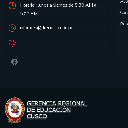
Aula
Horario : lunes a viernes de 8:30 AM a
Con
5:00 PM
Bol
informes@drecusco.edu.pe