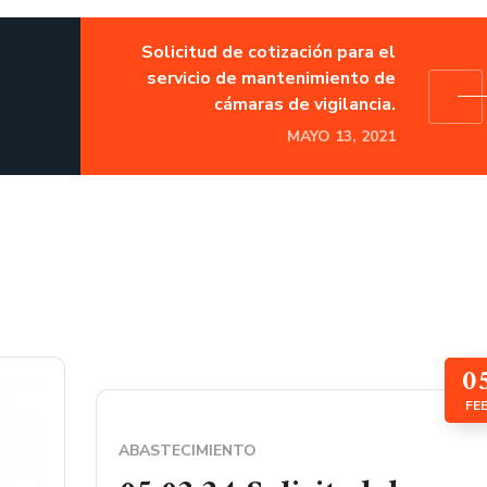
Solicitud de cotización para el
servicio de mantenimiento de
cámaras de vigilancia.
MAYO 13, 2021
0
FE
ABASTECIMIENTO