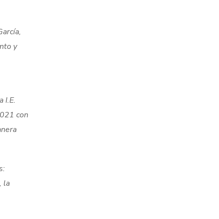
arcía,
nto y
 I.E.
2021 con
anera
s:
 la