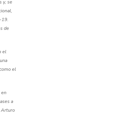
 y, se
ional,
-19.
es de
o el
 una
 como el
 en
lases a
, Arturo