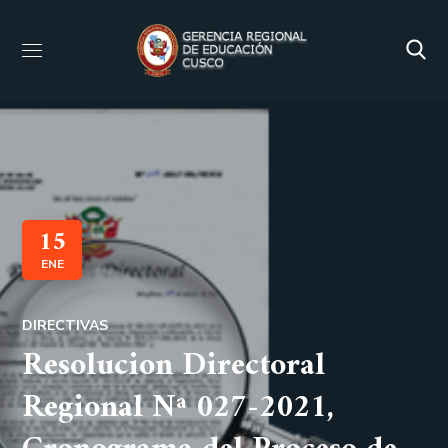
15
ENE
DIRECTIVAS
Resolucion Directoral
Regional Nª 027-2021,