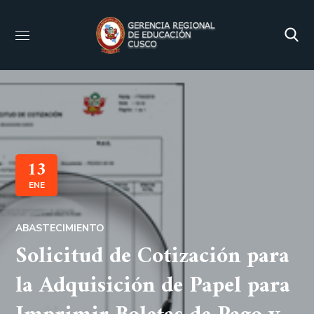
13
ENE
ABASTECIMIENTO
Solicitud de Cotización para
la Adquisición de Papel para