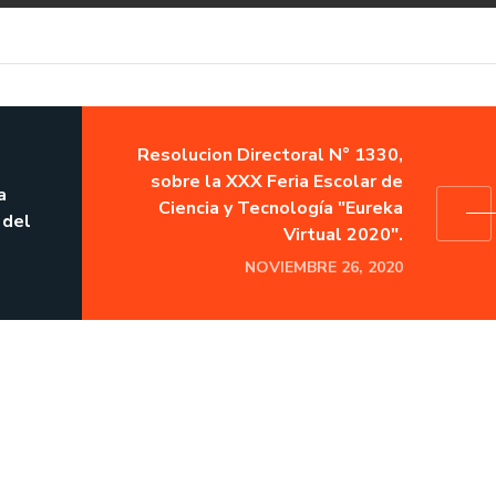
Resolucion Directoral N° 1330,
sobre la XXX Feria Escolar de
a
Ciencia y Tecnología "Eureka
 del
Virtual 2020".
NOVIEMBRE 26, 2020