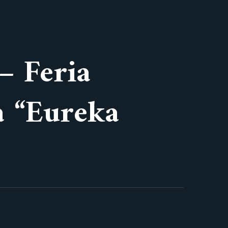
– Feria
a “Eureka