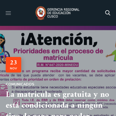
23
NOV
COMUNICADOS
La matrícula es gratuita y no
está condicionada a ningún