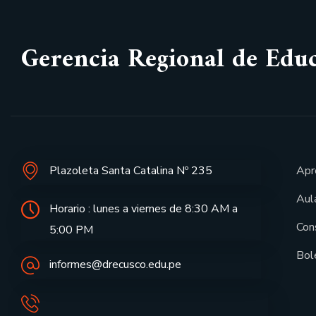
Gerencia Regional de Edu
Plazoleta Santa Catalina Nº 235
Apr
Aula
Horario : lunes a viernes de 8:30 AM a
Con
5:00 PM
Bol
informes@drecusco.edu.pe