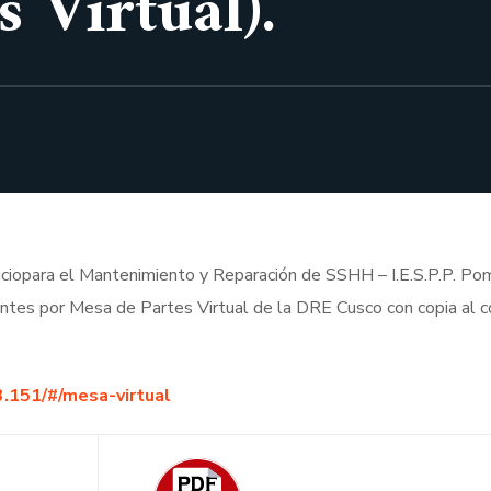
 Virtual).
viciopara el Mantenimiento y Reparación de SSHH – I.E.S.P.P. Po
ntes por Mesa de Partes Virtual de la DRE Cusco con copia al c
3.151/#/mesa-virtual