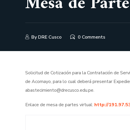
Mesa de Partes
By
DRE Cusco
0 Comments
Solicitud de Cotización para la Contratación de Ser
de Acomayo, para lo cual deberá presentar Expedie
abastecimiento@drecusco.edu.pe.
Enlace de mesa de partes virtual:
http://191.97.5