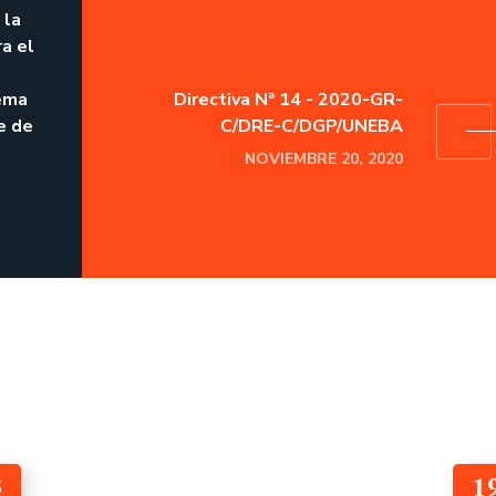
 la
ra el
ema
Directiva Nª 14 - 2020-GR-
le de
C/DRE-C/DGP/UNEBA
NOVIEMBRE 20, 2020
3
1