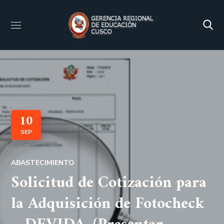
10
SEP
ABASTECIMIENTO
Solicitud de Cotización para
la Adquisición de Fotocheck