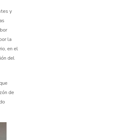
ntes y
as
abor
por la
io, en el
ión del
 que
azón de
ndo