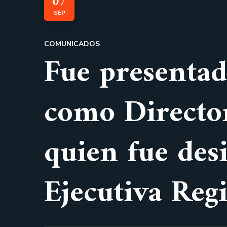
07
SEP
COMUNICADOS
Fue presentad
como Director
quien fue des
Ejecutiva Reg