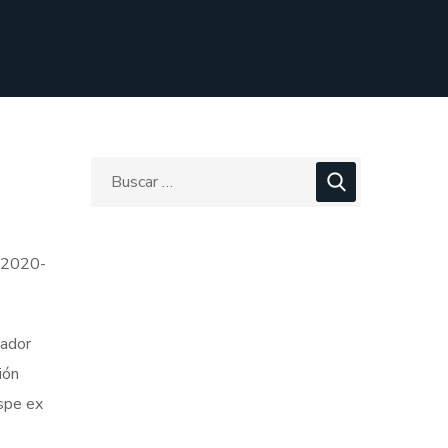
3-2020-
nador
ión
ispe ex