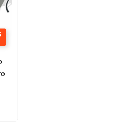
5
N
o
vo