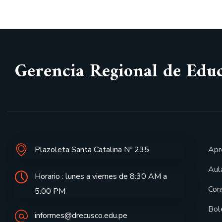
Gerencia Regional de Edu
Plazoleta Santa Catalina Nº 235
Apr
Aula
Horario : lunes a viernes de 8:30 AM a
Con
5:00 PM
Bol
informes@drecusco.edu.pe