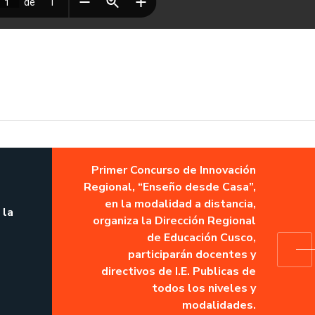
Primer Concurso de Innovación
Regional, “Enseño desde Casa”,
en la modalidad a distancia,
 la
organiza la Dirección Regional
de Educación Cusco,
participarán docentes y
directivos de I.E. Publicas de
todos los niveles y
modalidades.