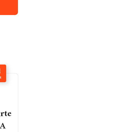
1
R
rte
SA