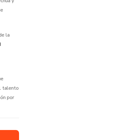
echua y
de
de la
I
ue
l talento
ión por