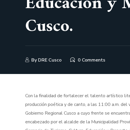
Educación y M
Cusco.
By
DRE Cusco
0 Comments
Con la finalidad de fortalecer el talento artístico l
producción poética y de canto, a las 11:00 a.m. del
Gobierno Regional Cusco a cuyo frente se encuentra 
encabezado por el alcalde de la Municipalidad Prov