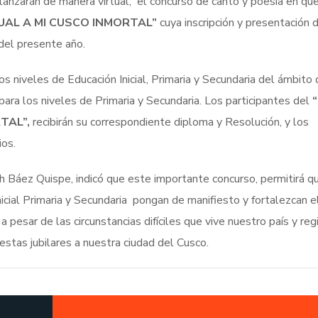
lanzarán de manera virtual, el concurso de canto y poesía en qu
UAL A MI CUSCO INMORTAL”
cuya inscripción y presentación 
 del presente año.
s niveles de Educación Inicial, Primaria y Secundaria del ámbito 
ara los niveles de Primaria y Secundaria. Los participantes del
“
TAL”,
recibirán su correspondiente diploma y Resolución, y los
ios.
h Báez Quispe, indicó que este importante concurso, permitirá q
icial Primaria y Secundaria pongan de manifiesto y fortalezcan e
 pesar de las circunstancias difíciles que vive nuestro país y reg
stas jubilares a nuestra ciudad del Cusco.