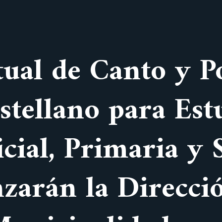
ual de Canto y P
tellano para Est
icial, Primaria y
nzarán la Direcci