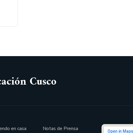
cación Cusco
endo en casa
Notas de Prensa