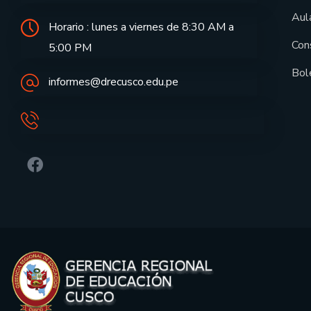
Aula
Horario : lunes a viernes de 8:30 AM a
Con
5:00 PM
Bol
informes@drecusco.edu.pe