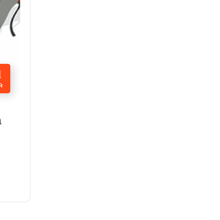
1
R
n