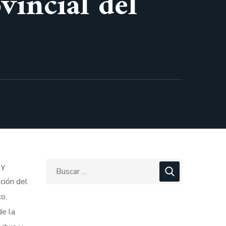
vincial del
 y
ción del
o,
de la