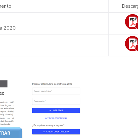
mento
Descar
la 2020