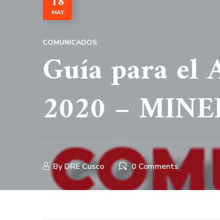
18
MAY
COMUNICADOS
Guía para el 
2020 – MIN
By
DRE Cusco
0 Comments