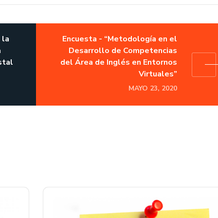
 la
Encuesta - “Metodología en el
a
Desarrollo de Competencias
stal
del Área de Inglés en Entornos
Virtuales”
MAYO 23, 2020