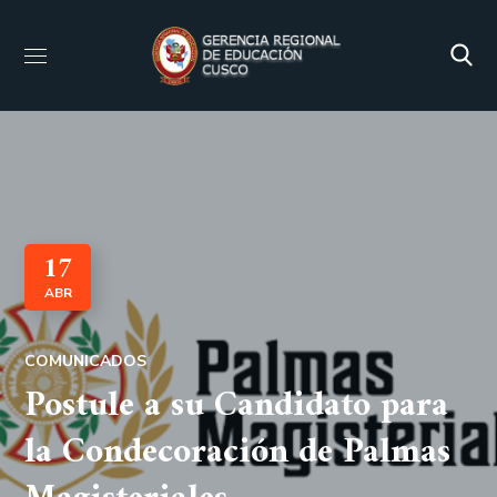
17
ABR
COMUNICADOS
Postule a su Candidato para
la Condecoración de Palmas