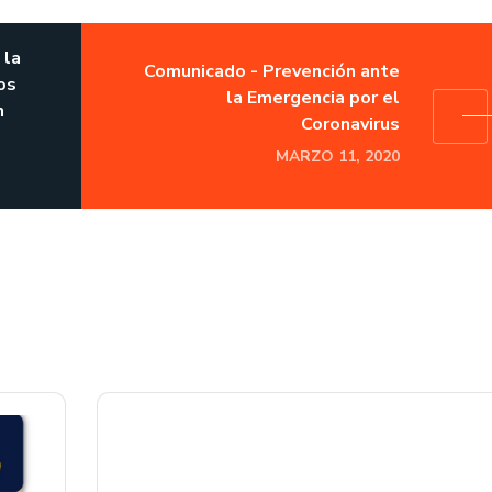
 la
Comunicado - Prevención ante
os
la Emergencia por el
n
Coronavirus
MARZO 11, 2020