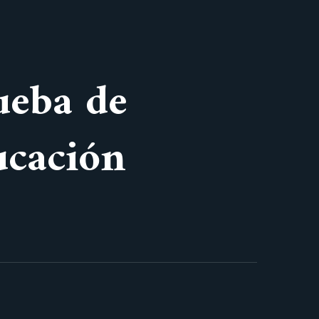
ueba de
ucación