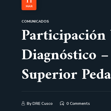
11
MAR
COMUNICADOS
Participación
Diagnóstico –
Superior Peda
By
DRE Cusco
0 Comments