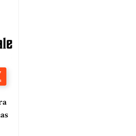
7
R
ra
as