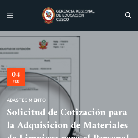
04
FEB
ABASTECIMIENTO
Solicitud de Cotización para
la Adquisicion de Materiales