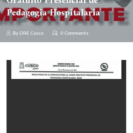
Gratuito Presencial de
Pedagogia Hospitalaria
By
DRE Cusco
0 Comments