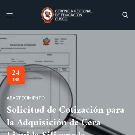
24
ENE
ABASTECIMIENTO
Solicitud de Cotización para
la Adquisición de Cera