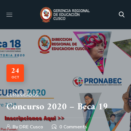
24
OCT
COMUNICADOS
Concurso 2020 – Beca 19
By
DRE Cusco
0 Comments