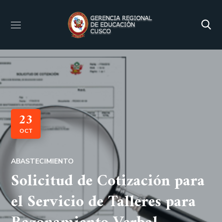
23
OCT
ABASTECIMIENTO
Solicitud de Cotización para
el Servicio de Talleres para