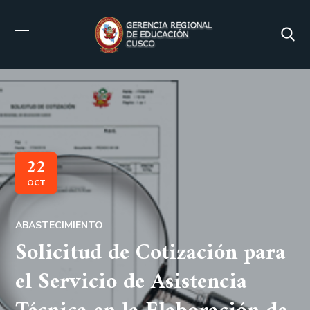
22
OCT
ABASTECIMIENTO
Solicitud de Cotización para
el Servicio de Asistencia