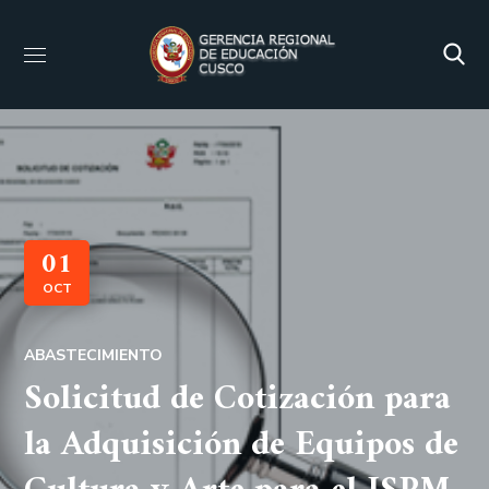
01
OCT
ABASTECIMIENTO
Solicitud de Cotización para
la Adquisición de Equipos de