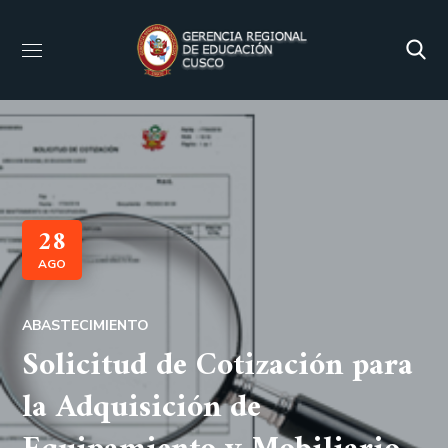
28
AGO
ABASTECIMIENTO
Solicitud de Cotización para
la Adquisición de