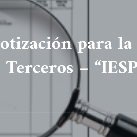
Cotización para l
e Terceros – “IES