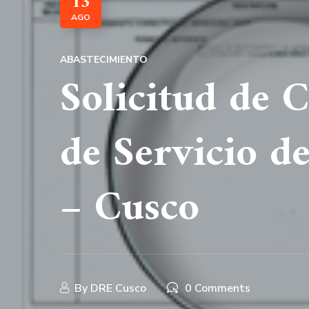
13
AGO
ABASTECIMIENTO
Solicitud de 
de Servicio d
– Cusco
By
DRE Cusco
0 Comments