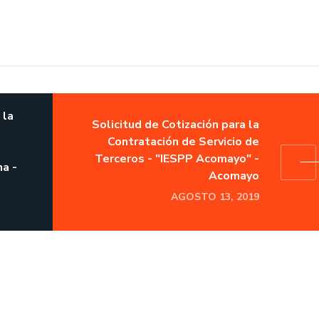
 la
Solicitud de Cotización para la
Contratación de Servicio de
Terceros - "IESPP Acomayo" -
a -
Acomayo
AGOSTO 13, 2019