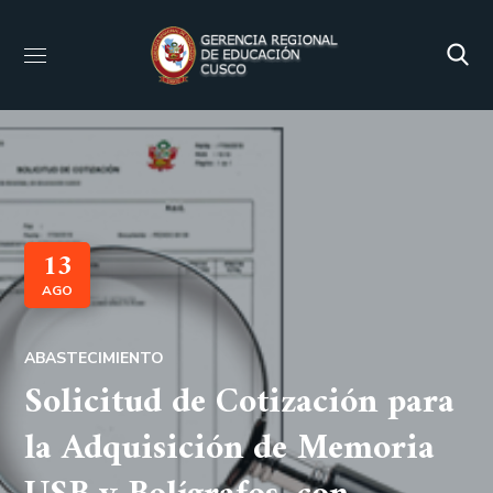
13
AGO
ABASTECIMIENTO
Solicitud de Cotización para
la Adquisición de Memoria