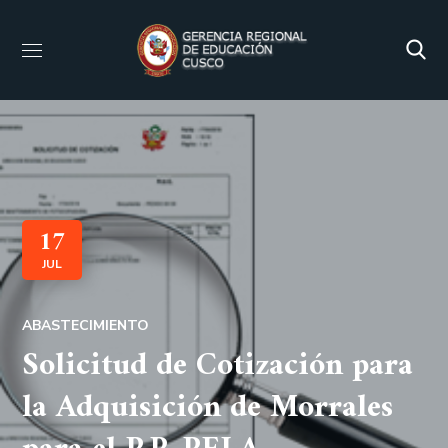
17
JUL
ABASTECIMIENTO
Solicitud de Cotización para
la Adquisición de Morrales