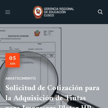
05
JUN
ABASTECIMIENTO
Solicitud de Cotización para
la Adquisición de Tintas