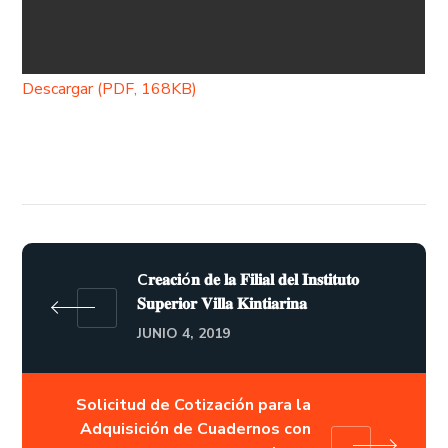
Descargar (PDF, 168KB)
C𝐫𝐞𝐚𝐜𝐢ó𝐧 𝐝𝐞 𝐥𝐚 𝐅𝐢𝐥𝐢𝐚𝐥 𝐝𝐞𝐥 𝐈𝐧𝐬𝐭𝐢𝐭𝐮𝐭𝐨
𝐒𝐮𝐩𝐞𝐫𝐢𝐨𝐫 𝐕𝐢𝐥𝐥𝐚 𝐊𝐢𝐧𝐭𝐢𝐚𝐫𝐢𝐧𝐚
JUNIO 4, 2019
Solicitud de Cotización para la
Adquisición de Cuadernos con