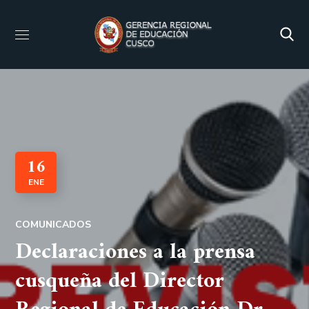
16
ENE
COMUNICADOS
Declaraciones a la prensa
cusqueña del Director