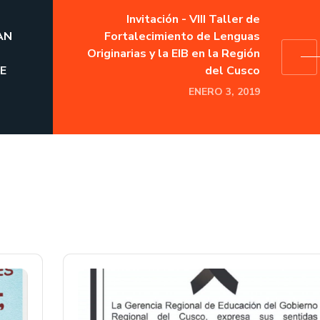
S
Invitación - VIII Taller de
AN
Fortalecimiento de Lenguas
Originarias y la EIB en la Región
E
del Cusco
ENERO 3, 2019