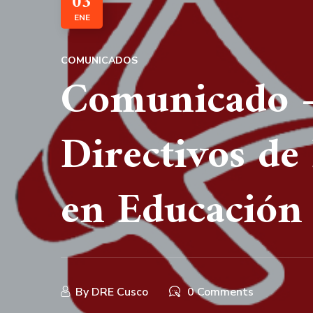
03
ENE
COMUNICADOS
Comunicado –
Directivos de 
en Educación
By
DRE Cusco
0 Comments