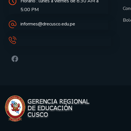
Horario : lunes a viernes de 8:30 AM a
Con
5:00 PM
Bol
informes@drecusco.edu.pe