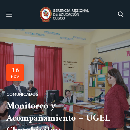
16
NOV
COMUNICADOS
Monitoreo y
Acompañamiento – UGEL