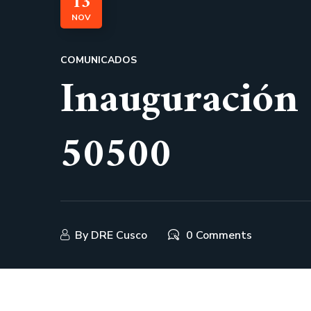
13
NOV
COMUNICADOS
Inauguración 
50500
By
DRE Cusco
0 Comments