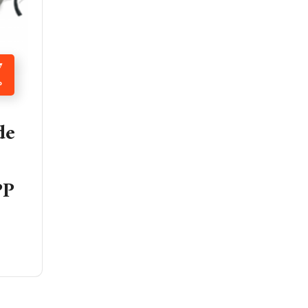
7
P
de
PP