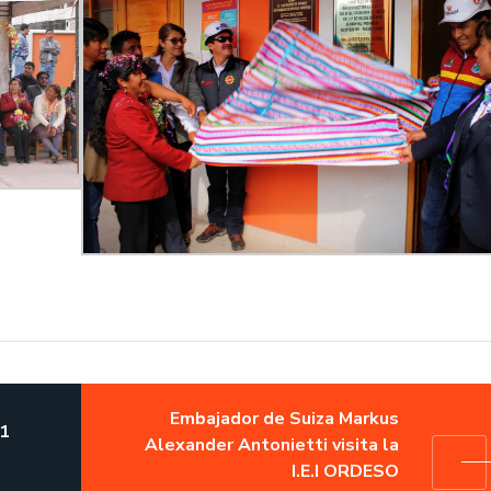
Embajador de Suiza Markus
81
Alexander Antonietti visita la
I.E.I ORDESO