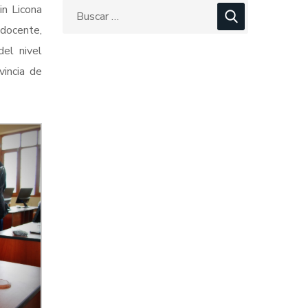
in Licona
 docente,
del nivel
incia de