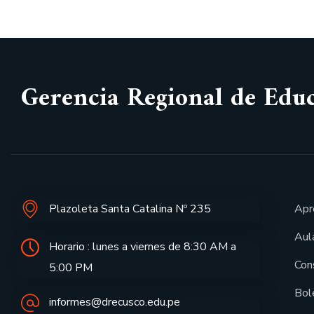
Gerencia Regional de Edu
Plazoleta Santa Catalina Nº 235
Apr
Aula
Horario : lunes a viernes de 8:30 AM a
Con
5:00 PM
Bol
informes@drecusco.edu.pe