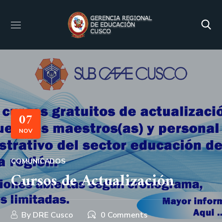
07
NOV
COMUNICADOS
Cursos de Actualización
By
DRE Cusco
0 Comments