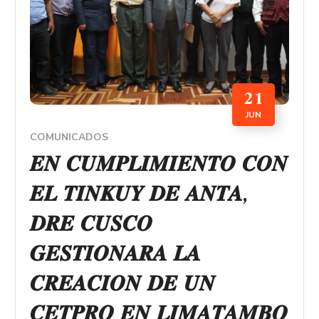
21
JUN
COMUNICADOS
𝑬𝑵 𝑪𝑼𝑴𝑷𝑳𝑰𝑴𝑰𝑬𝑵𝑻𝑶 𝑪𝑶𝑵
𝑬𝑳 𝑻𝑰𝑵𝑲𝑼𝒀 𝑫𝑬 𝑨𝑵𝑻𝑨,
𝑫𝑹𝑬 𝑪𝑼𝑺𝑪𝑶
𝑮𝑬𝑺𝑻𝑰𝑶𝑵𝑨𝑹𝑨 𝑳𝑨
𝑪𝑹𝑬𝑨𝑪𝑰𝑶𝑵 𝑫𝑬 𝑼𝑵
𝑪𝑬𝑻𝑷𝑹𝑶 𝑬𝑵 𝑳𝑰𝑴𝑨𝑻𝑨𝑴𝑩𝑶