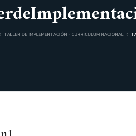
lerdeImplementac
TALLER DE IMPLEMENTACIÓN - CURRICULUM NACIONAL
T
ón1