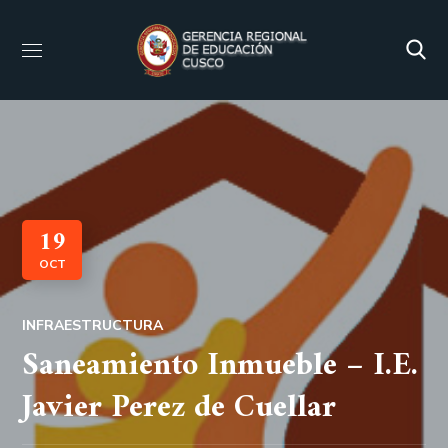
19
OCT
INFRAESTRUCTURA
Saneamiento Inmueble – I.E.
Javier Perez de Cuellar