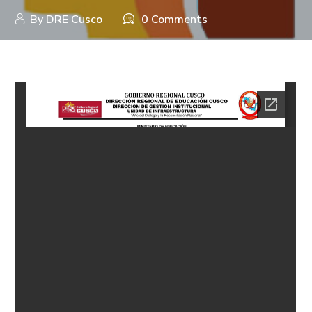
By
DRE Cusco
0 Comments