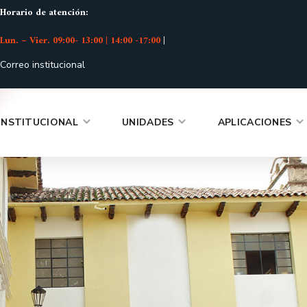
Horario de atención:
Lun. – Vier. 09:00- 13:00 | 14:00 -17:00
|
Correo institucional
INSTITUCIONAL
UNIDADES
APLICACIONES