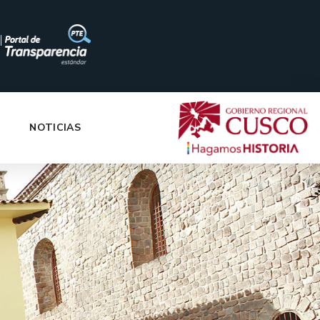
|
NOTICIAS