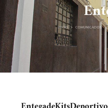
Ent
INICIO
COMUNICADOS
EntegadeKitsDeportivo