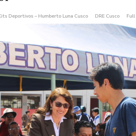
Kits Deportivos – Humberto Luna Cusco
DRE Cusco
Full