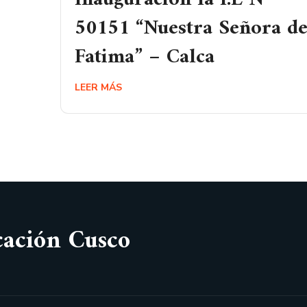
50151 “Nuestra Señora d
Fatima” – Calca
LEER MÁS
cación Cusco