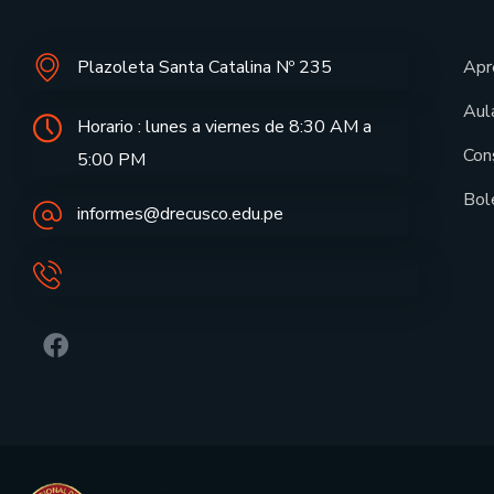
Plazoleta Santa Catalina Nº 235
Apr
Aula
Horario : lunes a viernes de 8:30 AM a
Con
5:00 PM
Bol
informes@drecusco.edu.pe