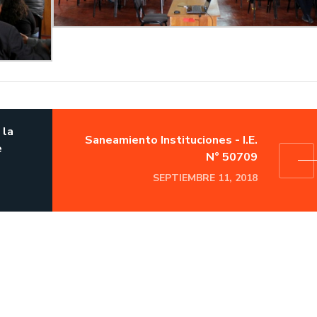
 la
Saneamiento Instituciones - I.E.
e
N° 50709
SEPTIEMBRE 11, 2018