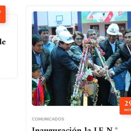
0
P
de
2
NO
COMUNICADOS
Inauguración la I.E N °