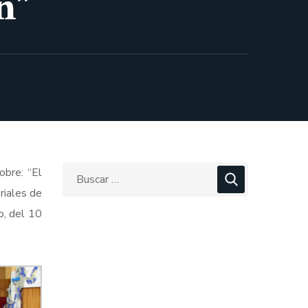
n”
obre: “El
riales de
o, del 10