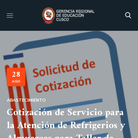
28
AGO
ABASTECIMIENTO
Cotización de Servicio para
la Atención de Refrigerios y