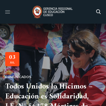
03
JUL
COMUNICADOS
Todos Unidos lo Hicimos –
Educación es Solidaridad,