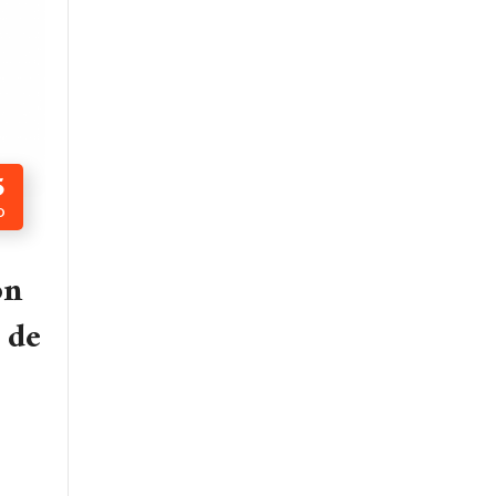
5
O
ón
 de