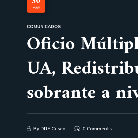
30
MAY
COMUNICADOS
Oficio Múlti
UA, Redistrib
sobrante a ni
By
DRE Cusco
0 Comments