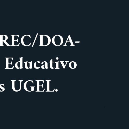
/DREC/DOA-
 Educativo
as UGEL.