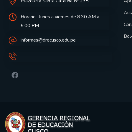
Plazoleta Santa Catalina Nº 235
Apr
Aula
Horario : lunes a viernes de 8:30 AM a
Con
5:00 PM
Bol
informes@drecusco.edu.pe